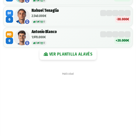
0
0
0
Nahuel Tenaglia
DF
2.540.000€
-30.000€
0
0
0
0
Antonio Blanco
MD
1.970.000€
+20.000€
0
0
0
0
VER PLANTILLA
ALAVÉS
Publicidad