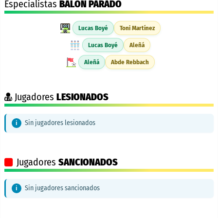
Especialistas
BALÓN PARADO
Lucas Boyé
Toni Martínez
Lucas Boyé
Aleñá
Aleñá
Abde Rebbach
Jugadores
LESIONADOS
Sin jugadores lesionados
Jugadores
SANCIONADOS
Sin jugadores sancionados