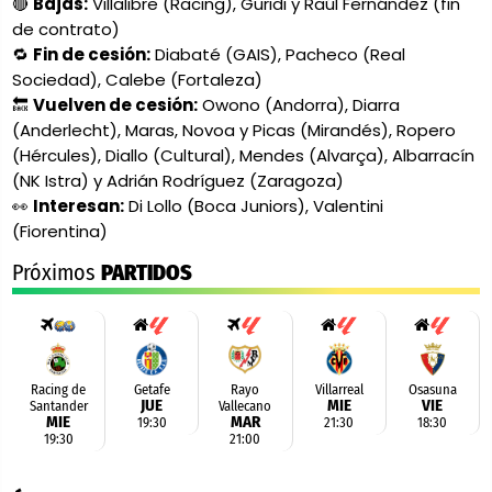
🔴
Bajas:
Villalibre (Racing), Guridi y Raúl Fernández (fin
de contrato)
🔁
Fin de cesión:
Diabaté (GAIS), Pacheco (Real
Sociedad), Calebe (Fortaleza)
🔙
Vuelven de cesión:
Owono (Andorra), Diarra
(Anderlecht), Maras, Novoa y Picas (Mirandés), Ropero
(Hércules), Diallo (Cultural), Mendes (Alvarça), Albarracín
(NK Istra) y Adrián Rodríguez (Zaragoza)
👀
Interesan:
Di Lollo (Boca Juniors), Valentini
(Fiorentina)
Próximos
PARTIDOS
Racing de
Getafe
Rayo
Villarreal
Osasuna
JUE
MIE
VIE
Santander
Vallecano
Jornada
Jornada
Jornad
MIE
MAR
19:30
21:30
18:30
Partido
1
Jornada
3
4
19:30
21:00
amistoso
2