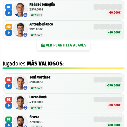
Nahuel Tenaglia
DF
2.540.000€
-30.000€
0
0
0
0
Antonio Blanco
MD
1.970.000€
+20.000€
0
0
0
0
VER PLANTILLA
ALAVÉS
Jugadores
MÁS VALIOSOS
:
Toni Martínez
DL
6.180.000€
+390.000€
0
0
0
0
Lucas Boyé
DL
4.350.000€
-80.000€
0
0
0
0
Sivera
PT
2.720.000€
+80.000€
0