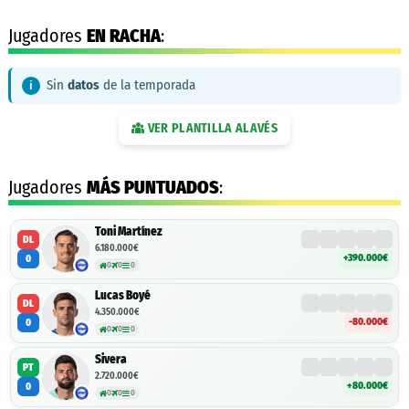
Jugadores
EN RACHA
:
Sin
datos
de la temporada
VER PLANTILLA
ALAVÉS
Jugadores
MÁS PUNTUADOS
:
Toni Martínez
DL
6.180.000€
+390.000€
0
0
0
0
Lucas Boyé
DL
4.350.000€
-80.000€
0
0
0
0
Sivera
PT
2.720.000€
+80.000€
0
0
0
0