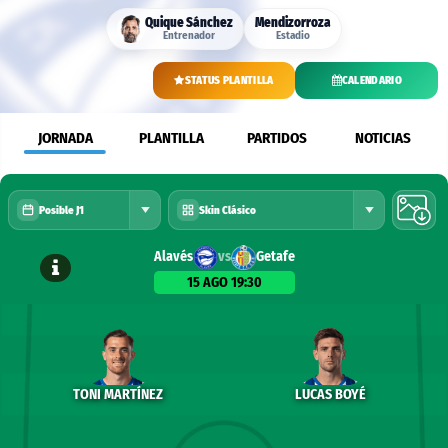
Quique Sánchez
Mendizorroza
Entrenador
Estadio
STATUS PLANTILLA
CALENDARIO
JORNADA
PLANTILLA
PARTIDOS
NOTICIAS
Posible J1
Skin Clásico
Alavés
vs
Getafe
15 AGO
19:30
TONI MARTÍNEZ
LUCAS BOYÉ