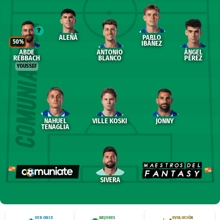
ALEÑÁ
PABLO
50%
IBÁÑEZ
ABDE
ANTONIO
ÁNGEL
REBBACH
BLANCO
PÉREZ
YOUSSEF
NAHUEL
VILLE KOSKI
JONNY
TENAGLIA
SIVERA
VER ONCE
MEJORES
EVOLUCIÓN