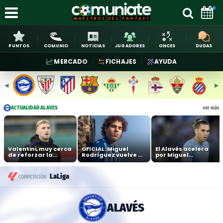
PUNTOS
COMUNIO
NOTICIAS
JUGADORES
ONCES
DUDAS
MERCADO
FICHAJES
AYUDA
◀︎
▶︎
ACTUALIDAD ALAVÉS
ver más
Valentini, muy cerca
OFICIAL: Miguel
El Alavés acelera
de reforzar la
Rodríguez vuelve a
por Miguel
defensa del Alavés
LaLiga de la mano
Rodríguez para
del Alavés
reforzar las bandas
LaLiga
COMPETICIÓN
ALAVÉS