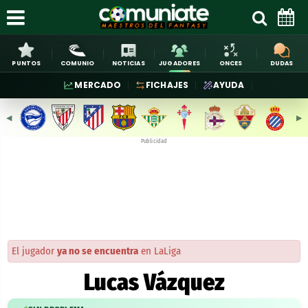
PUNTOS
COMUNIO
NOTICIAS
JUGADORES
ONCES
DUDAS
MERCADO
FICHAJES
AYUDA
◀︎
▶︎
Publicidad
El jugador
ya no se encuentra
en LaLiga
Lucas Vázquez