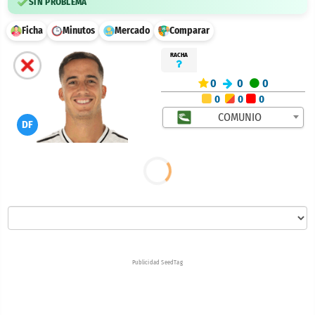
SIN PROBLEMA
Ficha
Minutos
Mercado
Comparar
RACHA
0
0
0
0
0
0
COMUNIO
DF
Publicidad SeedTag