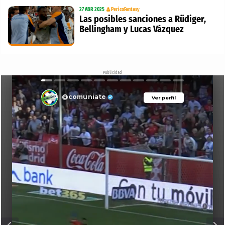
27 ABR 2025
PericoFantasy
Las posibles sanciones a Rüdiger,
Bellingham y Lucas Vázquez
Publicidad
@comuniate
Ver perfil
Ver perfil