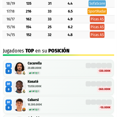
18/19
135
31
4.4
SofaScore
17/18
216
33
6.5
SportRadar
16/17
162
33
4.9
Picas AS
15/16
154
25
6.2
Picas AS
14/15
152
32
4.8
Picas AS
Jugadores
TOP
en su
POSICIÓN
Cucurella
DF
20.610.000€
-330.000€
0
0
0
0
Konaté
DF
11.050.000€
-360.000€
0
0
0
0
Cubarsí
DF
10.300.000€
-10.000€
0
0
0
0