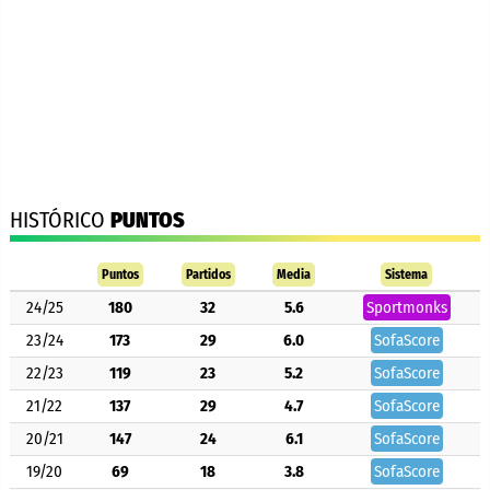
HISTÓRICO
PUNTOS
Puntos
Partidos
Media
Sistema
24/25
180
32
5.6
Sportmonks
23/24
173
29
6.0
SofaScore
22/23
119
23
5.2
SofaScore
21/22
137
29
4.7
SofaScore
20/21
147
24
6.1
SofaScore
19/20
69
18
3.8
SofaScore