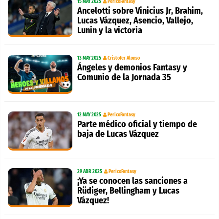
15 MAY 2025
PericoFantasy
Ancelotti sobre Vinicius Jr, Brahim,
Lucas Vázquez, Asencio, Vallejo,
Lunin y la victoria
13 MAY 2025
Cristofer Alonso
Ángeles y demonios Fantasy y
Comunio de la Jornada 35
12 MAY 2025
PericoFantasy
Parte médico oficial y tiempo de
baja de Lucas Vázquez
29 ABR 2025
PericoFantasy
¡Ya se conocen las sanciones a
Rüdiger, Bellingham y Lucas
Vázquez!