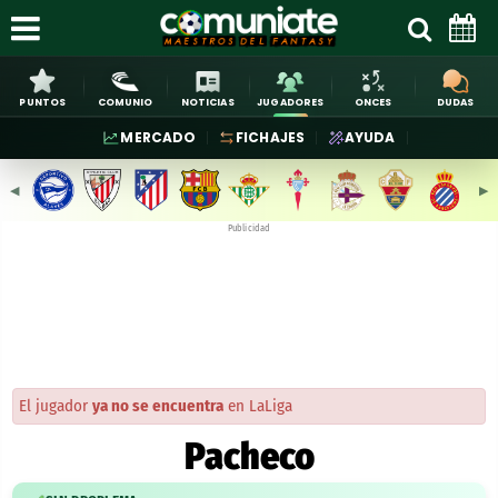
PUNTOS
COMUNIO
NOTICIAS
JUGADORES
ONCES
DUDAS
MERCADO
FICHAJES
AYUDA
◀︎
▶︎
Publicidad
El jugador
ya no se encuentra
en LaLiga
Pacheco