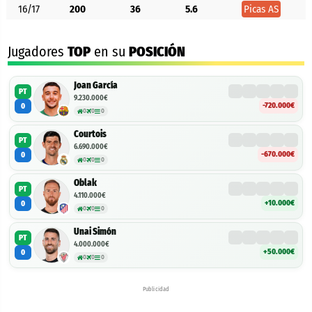
16/17
200
36
5.6
Picas AS
Jugadores
TOP
en su
POSICIÓN
Joan García
PT
9.230.000€
-720.000€
0
0
0
0
Courtois
PT
6.690.000€
-670.000€
0
0
0
0
Oblak
PT
4.110.000€
+10.000€
0
0
0
0
Unai Simón
PT
4.000.000€
+50.000€
0
0
0
0
Publicidad