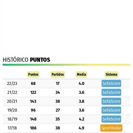
HISTÓRICO
PUNTOS
Puntos
Partidos
Media
Sistema
22/23
68
17
4.0
SofaScore
21/22
122
34
3.6
SofaScore
20/21
143
38
3.8
SofaScore
19/20
96
27
3.6
SofaScore
18/19
148
35
4.2
SofaScore
17/18
186
38
4.9
SportRadar