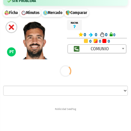
SIN PROBLEMA
Ficha
Minutos
Mercado
Comparar
RACHA
0
0
0
0
0
0
0
COMUNIO
PT
Publicidad SeedTag