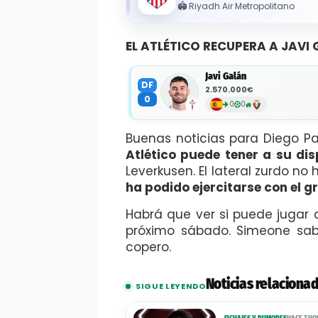
🏟️
Riyadh Air Metropolitano
EL ATLÉTICO RECUPERA A JAVI
Javi Galán
DF
2.570.000€
0
0
0
Buenas noticias para Diego P
Atlético puede tener a su dis
Leverkusen. El lateral zurdo no
ha podido ejercitarse con el g
Habrá que ver si puede jugar a
próximo sábado. Simeone sabe
copero.
Noticias relaciona
SIGUE LEYENDO