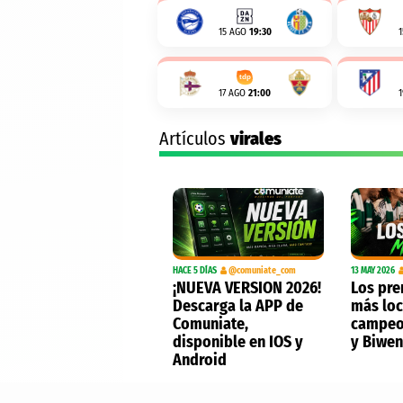
15 AGO
19:30
17 AGO
21:00
Artículos
virales
HACE 5 DÍAS
@comuniate_com
13 MAY 2026
¡NUEVA VERSION 2026!
Los pre
Descarga la APP de
más loc
Comuniate,
campeo
disponible en IOS y
y Biwe
Android