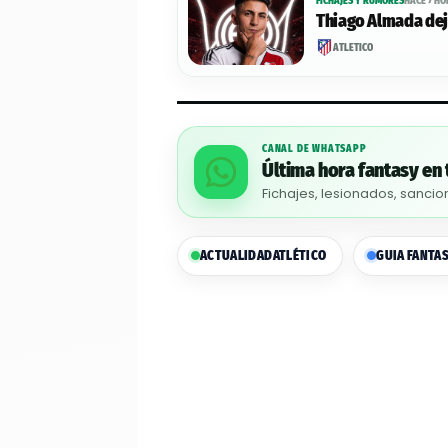
FICHAJES Y RUMORES
HACE 7 H
Thiago Almada deja
ATLÉTICO
CANAL DE WHATSAPP
Última hora fantasy en 
Fichajes, lesionados, sancio
ACTUALIDAD
ATLÉTICO
GUIA FANTA