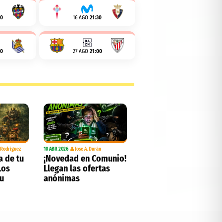
00
16 AGO
21:30
00
27 AGO
21:00
. Rodríguez
10 ABR 2026
Jose A. Durán
a de tu
¡Novedad en Comunio!
Los
Llegan las ofertas
tu
anónimas