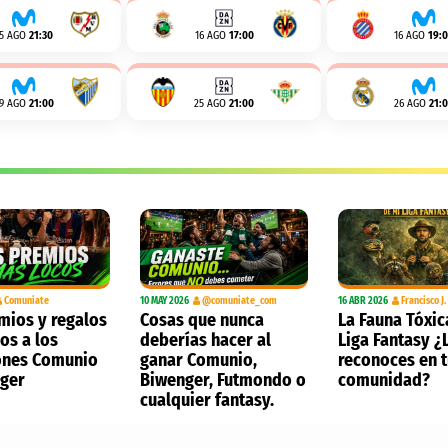
15 AGO
21:30
16 AGO
17:00
16 AGO
19:
19 AGO
21:00
25 AGO
21:00
26 AGO
21:
Comuniate
10 MAY 2026
@comuniate_com
16 ABR 2026
Francisco J
mios y regalos
Cosas que nunca
La Fauna Tóxic
os a los
deberías hacer al
Liga Fantasy ¿
nes Comunio
ganar Comunio,
reconoces en 
nger
Biwenger, Futmondo o
comunidad?
cualquier fantasy.