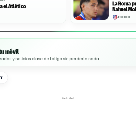
ORAS
La Roma pr
 el Atlético
Nahuel Mol
ATLÉTICO
tu móvil
nados y noticias clave de LaLiga sin perderte nada.
SY
Publicidad