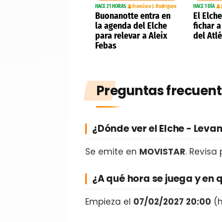
HACE 21 HORAS
Francisco J. Rodríguez
HACE 1 DÍA
Buonanotte entra en
El Elch
la agenda del Elche
fichar 
para relevar a Aleix
del Atl
Febas
Preguntas frecuent
¿Dónde ver el Elche - Leva
Se emite en
MOVISTAR
. Revisa
¿A qué hora se juega y en 
Empieza el
07/02/2027 20:00
(h