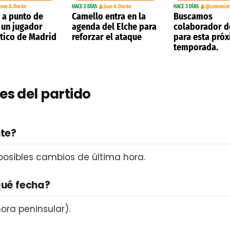
Jose A. Durán
HACE 2 DÍAS
Jose A. Durán
HACE 3 DÍAS
@comunia
e a punto de
Camello entra en la
Buscamos
a un jugador
agenda del Elche para
colaborador d
ético de Madrid
reforzar el ataque
para esta pró
temporada.
es del partido
nte?
 posibles cambios de última hora.
qué fecha?
ora peninsular).