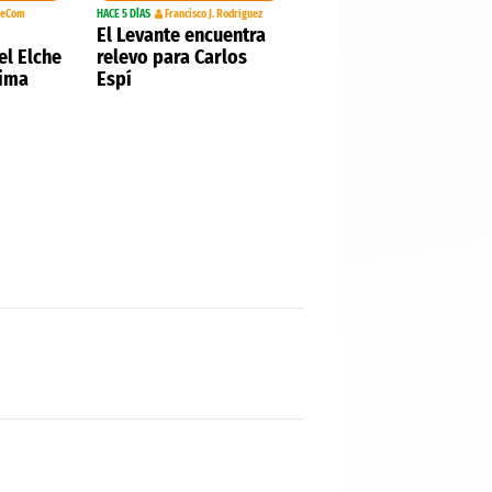
teCom
HACE 5 DÍAS
Francisco J. Rodríguez
El Levante encuentra
el Elche
relevo para Carlos
xima
Espí