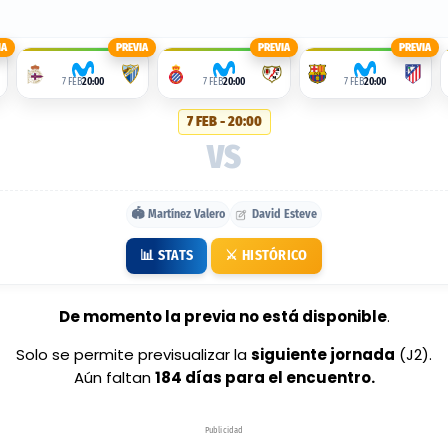
IA
PREVIA
PREVIA
PREVIA
7 FEB
20:00
7 FEB
20:00
7 FEB
20:00
7 FEB - 20:00
VS
🏟️ Martínez Valero
David Esteve
📊 STATS
⚔️ HISTÓRICO
De momento la previa no está disponible
.
Solo se permite previsualizar la
siguiente jornada
(J2).
Aún faltan
184 días para el encuentro.
Publicidad