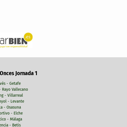
 Onces Jornada 1
vés - Getafe
 - Rayo Vallecano
ng - Villarreal
yol - Levante
ta - Osasuna
rtivo - Elche
tico - Málaga
encia - Betis