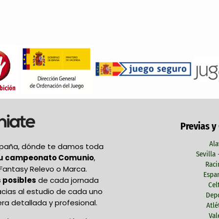
Previas y
Ala
España, dónde te damos toda
Sevilla
tu campeonato Comunio
,
Raci
Fantasy Relevo o Marca.
Espan
 posibles
de cada jornada
Cel
acias al estudio de cada uno
Depo
ra detallada y profesional.
Atlé
Val